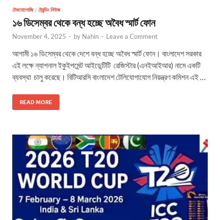
টেকনোলোজি
/
ট্রেন্ডিং নিউজ
১৬ ডিসেম্বর থেকে বন্ধ হচ্ছে অবৈধ স্মার্ট ফোন
November 4, 2025
-
by
Nahin
-
Leave a Comment
আগামী ১৬ ডিসেম্বর থেকে দেশে বন্ধ হচ্ছে অবৈধ স্মার্ট ফোন। বাংলাদেশ সরকার
এই লক্ষে ন্যাশনাল ইকুইপমেন্ট আইডেন্টিটি রেজিস্টার (এনইআইআর) নামে একটি
ব্যবস্থা চালু করেছে। বিটিআরসি বাংলাদেশ টেলিযোগাযোগ নিয়ন্ত্রণ কমিশন এই …
READ MORE